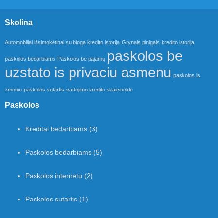
Skolina
Automobiliai išsimokėtinai su bloga kredito istorija
Grynais pinigais
kredito istorija
paskolos be
paskolos bedarbiams
Paskolos be pajamų
uzstato is privaciu asmenu
paskolos is
zmoniu
paskolos sutartis
vartojimo kredito skaiciuokle
Paskolos
Kreditai bedarbiams
(3)
Paskolos bedarbiams
(5)
Paskolos internetu
(2)
Paskolos sutartis
(1)