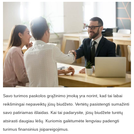
Savo turimos paskolos grąžinimo įmoką yra norint, kad tai labai
reikšmingai nepaveiktų jūsų biudžeto. Vertėtų pasistengti sumažinti
savo patiriamas išlaidas. Kai tai padarysite, jūsų biudžete turėtų
atsirasti daugiau lėšų. Kuriomis galėtumėte lengviau padengti
turimus finansinius įsipareigojimus.