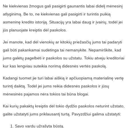
Ne kiekvienas žmogus gali pasigirti gaunantis labai didelį mėnesinį
atlyginimą. Be to, ne kiekvienas gali pasigirti ir turintis puikią
asmeninę kredito istoriją. Situacijų yra labai daug ir įvairių, todėl jei
jūs planuojate kreiptis dėl paskolos.
Jei manote, kad dėl vienokių ar kitokių priežasčių jums tai padaryti
gali būti pakankamai sudėtinga tai nemanykite. Nepamirškite, kad
jums galėtų pagelbėti ir paskolos su užstatu. Tokiu atveju kreditoriai
kur kas lengviau suteikia norimą didesnės vertės paskolą.
Kadangi tuomet jie turi labai aiškią ir apčiuopiamą materialinę vertę
turintį daiktą. Todėl jei jums reikia didesnės paskolos ir jūsų
mėnesinės pajamos nėra tokios tai būna blogai.
Kai kurių pakaktų kreiptis dėl tokio dydžio paskolos neturint užstato,
galite užstatyti jums priklausantį turtą. Pavyzdžiui galima užstatyti:
Savo vardu užrašyta būstą.