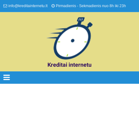
info@kreditainternetu.lt
Pirmadienis - Sekmadienis nuo 8h iki 23h
Kreditai internetu