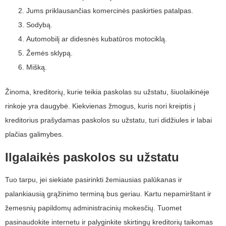
Jums priklausančias komercinės paskirties patalpas.
Sodybą.
Automobilį ar didesnės kubatūros motociklą.
Žemės sklypą.
Mišką.
Žinoma, kreditorių, kurie teikia paskolas su užstatu, šiuolaikinėje
rinkoje yra daugybė. Kiekvienas žmogus, kuris nori kreiptis į
kreditorius prašydamas paskolos su užstatu, turi didžiules ir labai
plačias galimybes.
Ilgalaikės paskolos su užstatu
Tuo tarpu, jei siekiate pasirinkti žemiausias palūkanas ir
palankiausią grąžinimo terminą bus geriau. Kartu nepamirštant ir
žemesnių papildomų administracinių mokesčių. Tuomet
pasinaudokite internetu ir palyginkite skirtingų kreditorių taikomas