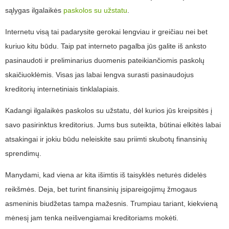
sąlygas ilgalaikės
paskolos su užstatu
.
Internetu visą tai padarysite gerokai lengviau ir greičiau nei bet
kuriuo kitu būdu. Taip pat interneto pagalba jūs galite iš anksto
pasinaudoti ir preliminarius duomenis pateikiančiomis paskolų
skaičiuoklėmis. Visas jas labai lengva surasti pasinaudojus
kreditorių internetiniais tinklalapiais.
Kadangi ilgalaikės paskolos su užstatu, dėl kurios jūs kreipsitės į
savo pasirinktus kreditorius. Jums bus suteikta, būtinai elkitės labai
atsakingai ir jokiu būdu neleiskite sau priimti skubotų finansinių
sprendimų.
Manydami, kad viena ar kita išimtis iš taisyklės neturės didelės
reikšmės. Deja, bet turint finansinių įsipareigojimų žmogaus
asmeninis biudžetas tampa mažesnis. Trumpiau tariant, kiekvieną
mėnesį jam tenka neišvengiamai kreditoriams mokėti.