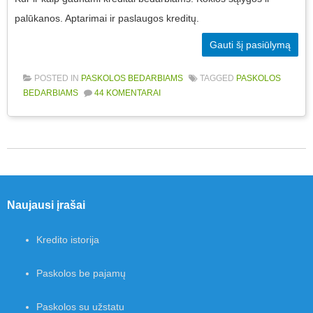
palūkanos. Aptarimai ir paslaugos kreditų.
Gauti šį pasiūlymą
POSTED IN
PASKOLOS BEDARBIAMS
TAGGED
PASKOLOS
BEDARBIAMS
44 KOMENTARAI
Post navigation
Naujausi įrašai
Kredito istorija
Paskolos be pajamų
Paskolos su užstatu