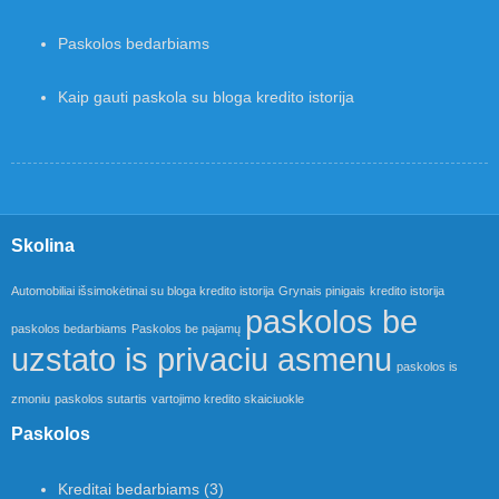
Paskolos bedarbiams
Kaip gauti paskola su bloga kredito istorija
Skolina
Automobiliai išsimokėtinai su bloga kredito istorija
Grynais pinigais
kredito istorija
paskolos be
paskolos bedarbiams
Paskolos be pajamų
uzstato is privaciu asmenu
paskolos is
zmoniu
paskolos sutartis
vartojimo kredito skaiciuokle
Paskolos
Kreditai bedarbiams
(3)